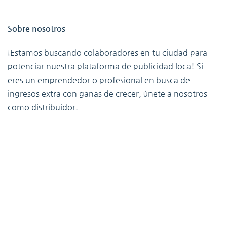
Sobre nosotros
¡Estamos buscando colaboradores en tu ciudad para
potenciar nuestra plataforma de publicidad loca! Si
eres un emprendedor o profesional en busca de
ingresos extra con ganas de crecer, únete a nosotros
como distribuidor.
Teléfono: (+34) 609 26 90 60
Correo: info@llamarlaatencion.es
Información
Precios
Sobre nosotros
Contáctenos