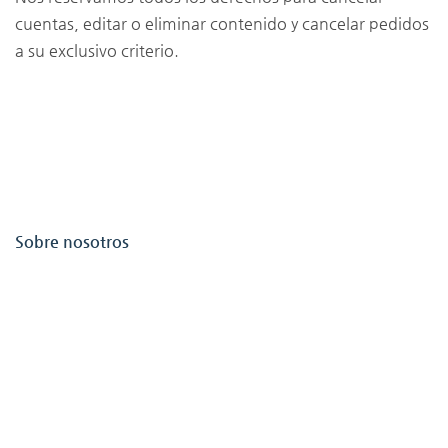
cuentas, editar o eliminar contenido y cancelar pedidos
a su exclusivo criterio.
Sobre nosotros
¡Estamos buscando colaboradores en tu ciudad para
potenciar nuestra plataforma de publicidad loca! Si
eres un emprendedor o profesional en busca de
ingresos extra con ganas de crecer, únete a nosotros
como distribuidor.
Teléfono: (+34) 609 26 90 60