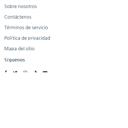
Sobre nosotros
Contáctenos
Términos de servicio
Política de privacidad
Mapa del sitio
Síguenos
Publicaciones
Franquicias. Se tu propio jefe
Tarjeta profesional de trabajo
Tarjeta PB de descuentos