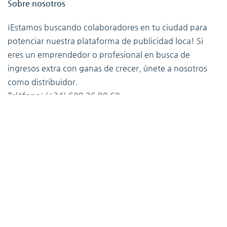
Sobre nosotros
¡Estamos buscando colaboradores en tu ciudad para
potenciar nuestra plataforma de publicidad loca! Si
eres un emprendedor o profesional en busca de
ingresos extra con ganas de crecer, únete a nosotros
como distribuidor.
Teléfono: (+34) 609 26 90 60
Correo: info@llamarlaatencion.es
Información
Precios
Sobre nosotros
Contáctenos
Términos de servicio