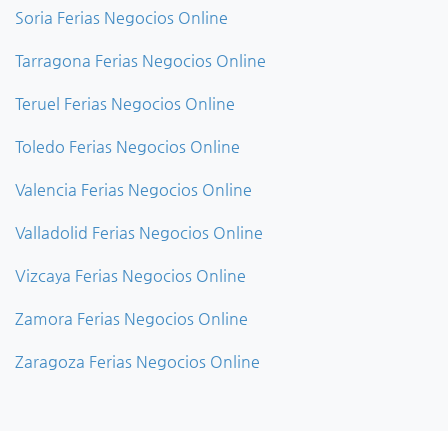
Soria Ferias Negocios Online
Tarragona Ferias Negocios Online
Teruel Ferias Negocios Online
Toledo Ferias Negocios Online
Valencia Ferias Negocios Online
Valladolid Ferias Negocios Online
Vizcaya Ferias Negocios Online
Zamora Ferias Negocios Online
Zaragoza Ferias Negocios Online