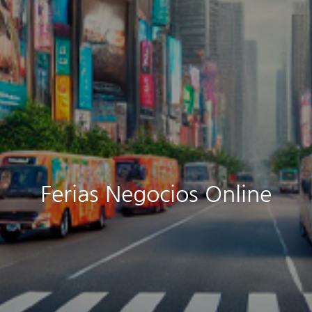
Ferias Negocios Online