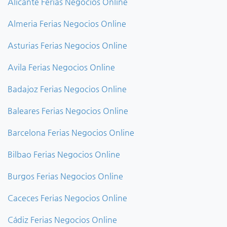
Alicante Ferias Negocios Online
Almeria Ferias Negocios Online
Asturias Ferias Negocios Online
Avila Ferias Negocios Online
Badajoz Ferias Negocios Online
Baleares Ferias Negocios Online
Barcelona Ferias Negocios Online
Bilbao Ferias Negocios Online
Burgos Ferias Negocios Online
Caceces Ferias Negocios Online
Cádiz Ferias Negocios Online